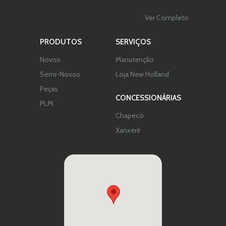
Ver Completo
PRODUTOS
SERVIÇOS
Novos
Manutenção
Semi-Novos
Loja New Holland
Peças
CONCESSIONÁRIAS
PLM
Chapecó
Xanxerê