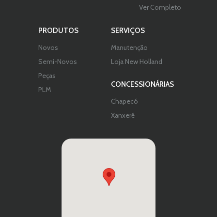
Ver Completo
PRODUTOS
SERVIÇOS
Novos
Manutenção
Semi-Novos
Loja New Holland
Peças
CONCESSIONÁRIAS
PLM
Chapecó
Xanxerê