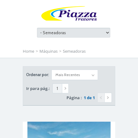
Home
>
Máquinas
>
Semeadoras
Ordenar por:
Mais Recentes
Ir para pág.:
Página :
1 de 1